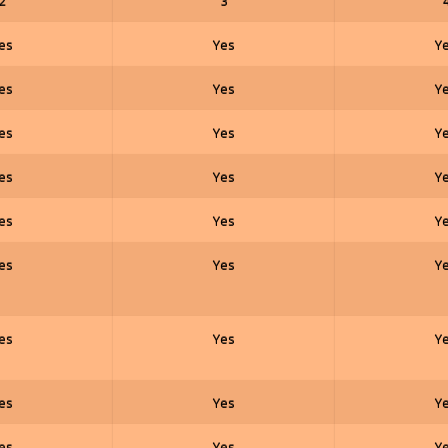
2
3
es
Yes
Y
es
Yes
Y
es
Yes
Y
es
Yes
Y
es
Yes
Y
es
Yes
Y
es
Yes
Y
es
Yes
Y
es
Yes
Y