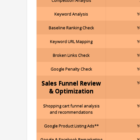
Competition Analysis
Keyword Analysis
Y
Baseline Ranking Check
Y
Keyword URL Mapping
Y
Broken Links Check
Y
Google Penalty Check
Y
Sales Funnel Review
Y
& Optimization
Shopping cart funnel analysis
Y
and recommendations
Google Product Listing Ads**
Y
Google & Facebook Remarketing
Y