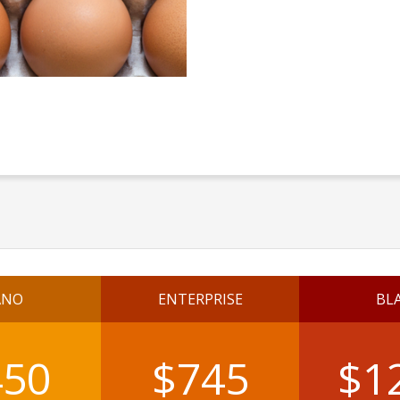
ANO
ENTERPRISE
BL
450
$745
$1