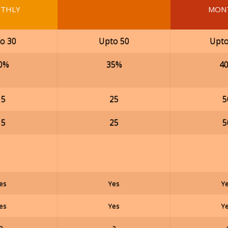
THLY
MON
o 30
Upto 50
Upto
0%
35%
4
15
25
5
15
25
5
es
Yes
Y
es
Yes
Y