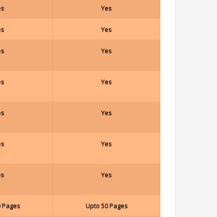
es
Yes
es
Yes
es
Yes
es
Yes
es
Yes
es
Yes
es
Yes
0 Pages
Upto 50 Pages