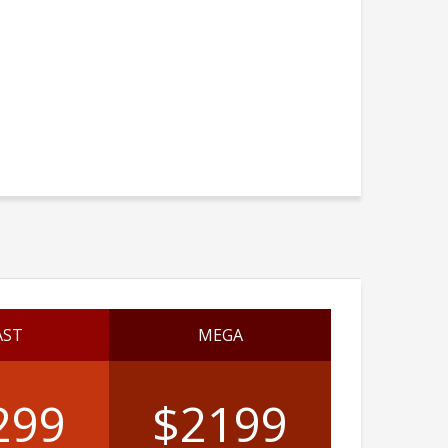
AST
MEGA
299
$2199