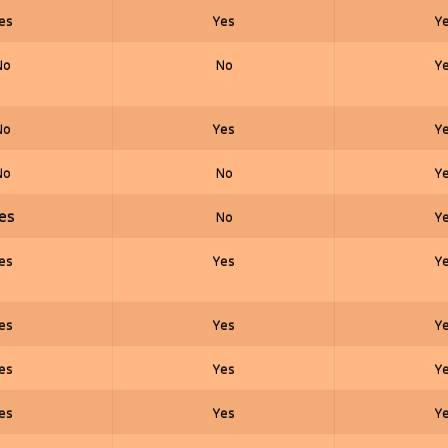
es
Yes
Y
No
No
Y
No
Yes
Y
No
No
Y
es
No
Y
es
Yes
Y
es
Yes
Y
es
Yes
Y
es
Yes
Y