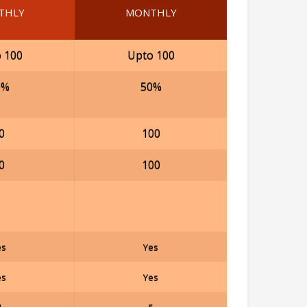
THLY
MONTHLY
 100
Upto 100
0%
50%
0
100
0
100
es
Yes
es
Yes