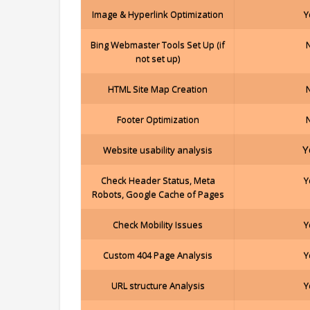
Image & Hyperlink Optimization
Y
Bing Webmaster Tools Set Up (if
not set up)
HTML Site Map Creation
Footer Optimization
Y
Website usability analysis
Check Header Status, Meta
Y
Robots, Google Cache of Pages
Check Mobility Issues
Y
Custom 404 Page Analysis
Y
URL structure Analysis
Y