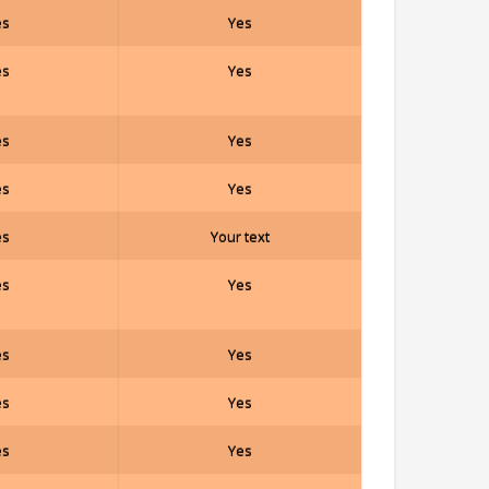
es
Yes
es
Yes
es
Yes
es
Yes
es
Your text
es
Yes
es
Yes
es
Yes
es
Yes