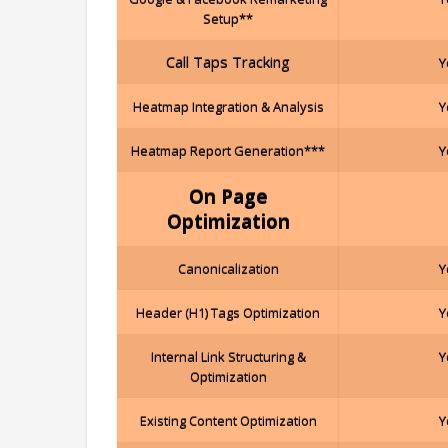
Setup**
Call Taps Tracking
Y
Heatmap Integration & Analysis
Y
Heatmap Report Generation***
Y
On Page
Optimization
Canonicalization
Y
Header (H1) Tags Optimization
Y
Internal Link Structuring &
Y
Optimization
Existing Content Optimization
Y