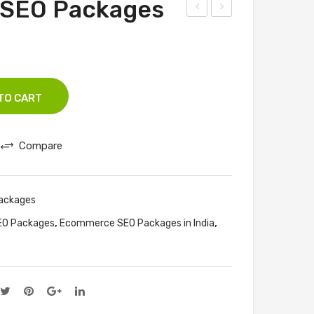
SEO Packages
ont
lob
ent
al
Writ
SEO
ing
pac
TO CART
&
kag
Sub
es
mis
Compare
sio
n
Packages
Ser
vice
,
,
O Packages
Ecommerce SEO Packages in India
s