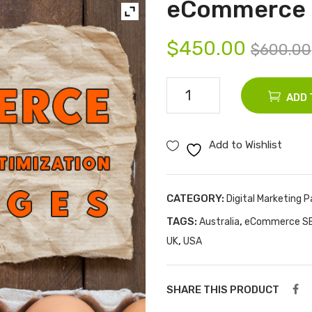
eCommerce 
$
450.00
$
600.00
eCommerce
ADD 
SEO
Packages
Add to Wishlist
quantity
CATEGORY:
Digital Marketing 
TAGS:
,
Australia
eCommerce SE
,
UK
USA
SHARE THIS PRODUCT