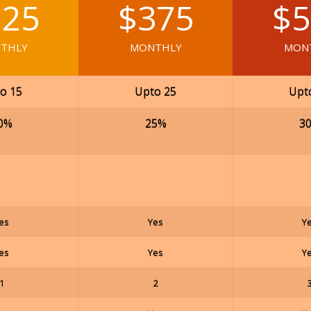
225
$375
$5
THLY
MONTHLY
MON
o 15
Upto 25
Upt
0%
25%
3
es
Yes
Y
es
Yes
Y
1
2