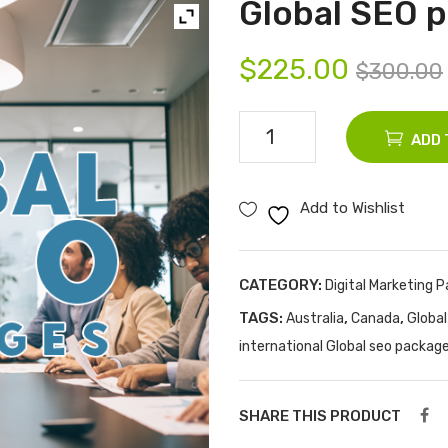
Global SEO 
$
225.00
$
300.00
Global
ADD 
SEO
packages
Add to Wishlist
quantity
CATEGORY:
Digital Marketing 
TAGS:
,
,
Australia
Canada
Global
international Global seo packag
SHARE THIS PRODUCT