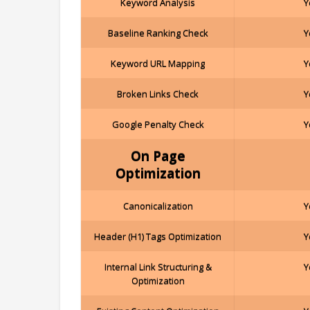
Keyword Analysis
Y
Baseline Ranking Check
Y
Keyword URL Mapping
Y
Broken Links Check
Y
Google Penalty Check
Y
On Page
Optimization
Canonicalization
Y
Header (H1) Tags Optimization
Y
Internal Link Structuring &
Y
Optimization