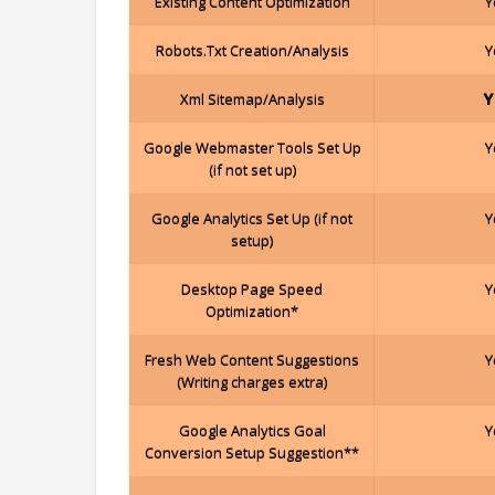
Existing Content Optimization
Y
Robots.Txt Creation/Analysis
Y
Y
Xml Sitemap/Analysis
Google Webmaster Tools Set Up
Y
(if not set up)
Google Analytics Set Up (if not
Y
setup)
Desktop Page Speed
Y
Optimization*
Fresh Web Content Suggestions
Y
(Writing charges extra)
Google Analytics Goal
Y
Conversion Setup Suggestion**