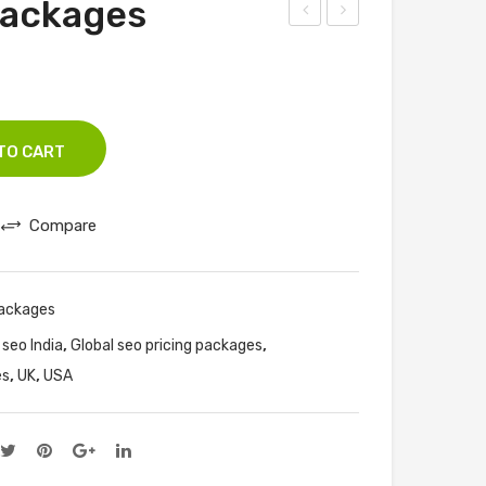
packages
Co
ocal
mm
SEO
erc
Pac
e
kag
TO CART
SEO
es
Pac
Ser
kag
vice
Compare
es
s
Packages
,
,
 seo India
Global seo pricing packages
,
,
es
UK
USA