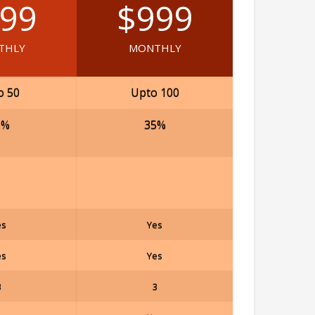
99
$999
THLY
MONTHLY
o 50
Upto 100
0%
35%
es
Yes
es
Yes
3
3