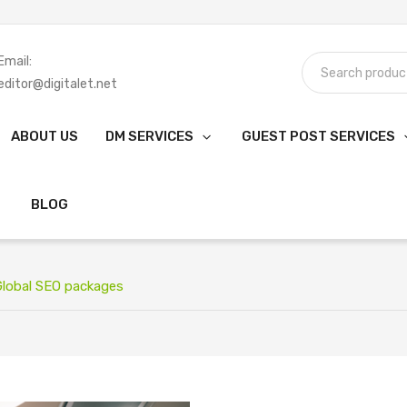
Email:
editor@digitalet.net
ABOUT US
DM SERVICES
GUEST POST SERVICES
BLOG
lobal SEO packages