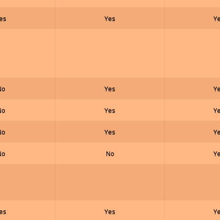
es
Yes
Y
No
Yes
Y
No
Yes
Y
No
Yes
Y
No
No
Y
es
Yes
Y