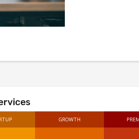
ervices
RTUP
GROWTH
PRE